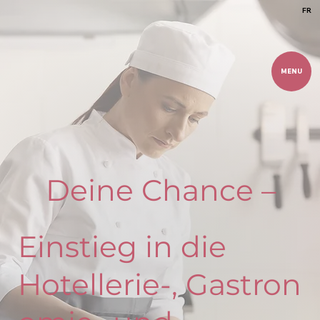
FR
MENU
Deine Chance –
Einstieg in die
Hotellerie-, Gastron